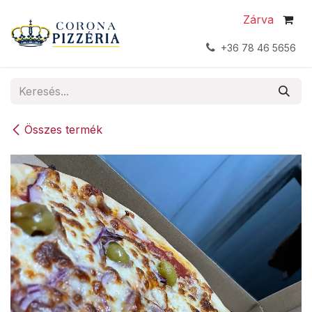
Kihagyás és továbblépés a tartalomhoz
Zárva
+36 78 46 5656
Összes termék