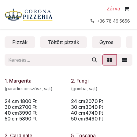
Kihagyás és továbblépés a tartalomhoz
Zárva
+36 78 46 5656
Pizzák
Töltött pizzák
Gyros
T
1. Margerita
2. Fungi
(paradicsomszósz, sajt)
(gomba, sajt)
24 cm
1800
Ft
24 cm
2070
Ft
30 cm
2700
Ft
30 cm
3040
Ft
40 cm
3990
Ft
40 cm
4740
Ft
50 cm
5890
Ft
50 cm
6490
Ft
3. Cardinale
5. Toscana