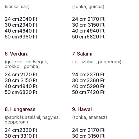
(sonka, sajt)
(sonka, gomba)
24 cm
2040
Ft
24 cm
2170
Ft
30 cm
2940
Ft
30 cm
3150
Ft
40 cm
4640
Ft
40 cm
4940
Ft
50 cm
6360
Ft
50 cm
6820
Ft
6. Verdura
7. Salami
(grillezett zöldségek,
(téli szalámi, pepperoni)
brokkoli, gomba)
24 cm
2170
Ft
24 cm
2370
Ft
30 cm
3150
Ft
30 cm
3360
Ft
40 cm
4940
Ft
40 cm
5290
Ft
50 cm
6820
Ft
50 cm
7420
Ft
8. Hungarese
9. Hawai
(paprikás szalámi, hagyma,
(sonka, ananász)
pepperoni)
24 cm
2320
Ft
24 cm
2170
Ft
30 cm
3310
Ft
30 cm
3150
Ft