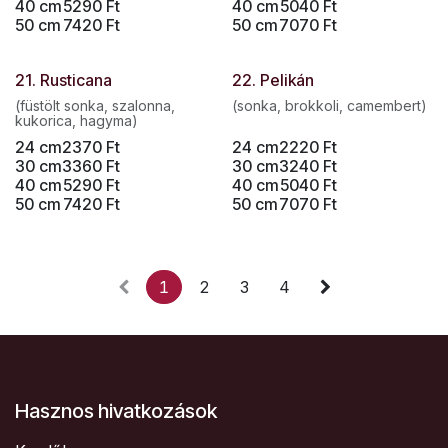
40 cm
5290
Ft
40 cm
5040
Ft
50 cm
7420
Ft
50 cm
7070
Ft
21. Rusticana
22. Pelikán
(füstölt sonka, szalonna,
(sonka, brokkoli, camembert)
kukorica, hagyma)
24 cm
2370
Ft
24 cm
2220
Ft
30 cm
3360
Ft
30 cm
3240
Ft
40 cm
5290
Ft
40 cm
5040
Ft
50 cm
7420
Ft
50 cm
7070
Ft
1
2
3
4
Hasznos hivatkozások