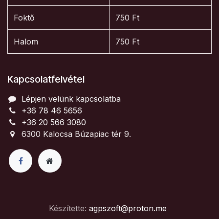
Foktő
750 Ft
Halom
750 Ft
Kapcsolatfelvétel
Lépjen velünk kapcsolatba
+36 78 46 5656
+36 20 566 3080
6300 Kalocsa Búzapiac tér 9.
Készítette:
agpszoft@proton.me