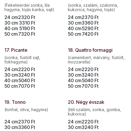
(Feketeerdei sonka, lila
(sonka, szalámi, szalonna,
hagyma, tojás karika, sajt)
kukorica, hagyma, tojás)
24 cm
2320
Ft
24 cm
2370
Ft
30 cm
3310
Ft
30 cm
3360
Ft
40 cm
5190
Ft
40 cm
5290
Ft
50 cm
7320
Ft
50 cm
7420
Ft
17. Picante
18. Quattro formaggi
(sonka, füstölt sajt,
(camembert, márvány, füstölt,
fokhagyma)
mozzarella)
24 cm
2220
Ft
24 cm
2220
Ft
30 cm
3240
Ft
30 cm
3240
Ft
40 cm
5040
Ft
40 cm
5040
Ft
50 cm
7070
Ft
50 cm
7070
Ft
19. Tonno
20. Négy évszak
(tonhal, olíva, hagyma)
(téli szalámi, sonka, gomba,
kukorica)
24 cm
2370
Ft
24 cm
2220
Ft
30 cm
3360
Ft
30 cm
3240
Ft