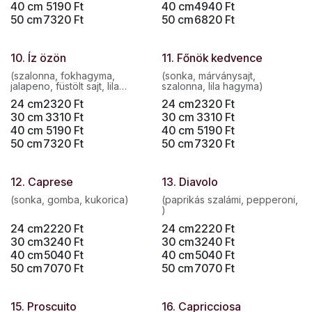
40 cm
5190
Ft
40 cm
4940
Ft
50 cm
7320
Ft
50 cm
6820
Ft
10. Íz özön
11. Főnök kedvence
(szalonna, fokhagyma,
(sonka, márványsajt,
jalapeno, füstölt sajt, lila
szalonna, lila hagyma)
hagyma)
24 cm
2320
Ft
24 cm
2320
Ft
30 cm
3310
Ft
30 cm
3310
Ft
40 cm
5190
Ft
40 cm
5190
Ft
50 cm
7320
Ft
50 cm
7320
Ft
12. Caprese
13. Diavolo
(sonka, gomba, kukorica)
(paprikás szalámi, pepperoni,
)
24 cm
2220
Ft
24 cm
2220
Ft
30 cm
3240
Ft
30 cm
3240
Ft
40 cm
5040
Ft
40 cm
5040
Ft
50 cm
7070
Ft
50 cm
7070
Ft
15. Proscuito
16. Capricciosa