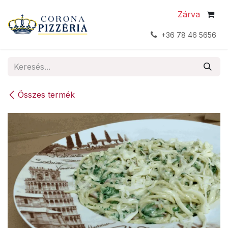
Kihagyás és továbblépés a tartalomhoz
Zárva
+36 78 46 5656
Összes termék