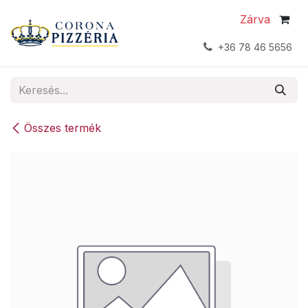
Kihagyás és továbblépés a tartalomhoz
Zárva
+36 78 46 5656
Összes termék