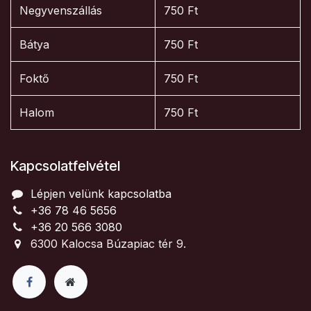
Negyvenszállás
750 Ft
Bátya
750 Ft
Foktő
750 Ft
Halom
750 Ft
Kapcsolatfelvétel
Lépjen velünk kapcsolatba
+36 78 46 5656
+36 20 566 3080
6300 Kalocsa Búzapiac tér 9.