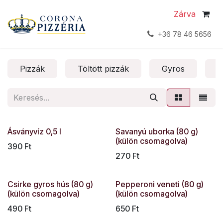
Kihagyás és továbblépés a tartalomhoz
Zárva
+36 78 46 5656
Pizzák
Töltött pizzák
Gyros
T
Ásványvíz 0,5 l
Savanyú uborka (80 g)
(külön csomagolva)
390
Ft
270
Ft
Csirke gyros hús (80 g)
Pepperoni veneti (80 g)
(külön csomagolva)
(külön csomagolva)
490
Ft
650
Ft