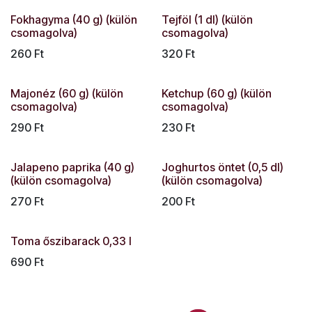
Fokhagyma (40 g) (külön
Tejföl (1 dl) (külön
csomagolva)
csomagolva)
260
Ft
320
Ft
Majonéz (60 g) (külön
Ketchup (60 g) (külön
csomagolva)
csomagolva)
290
Ft
230
Ft
Jalapeno paprika (40 g)
Joghurtos öntet (0,5 dl)
(külön csomagolva)
(külön csomagolva)
270
Ft
200
Ft
Toma őszibarack 0,33 l
690
Ft